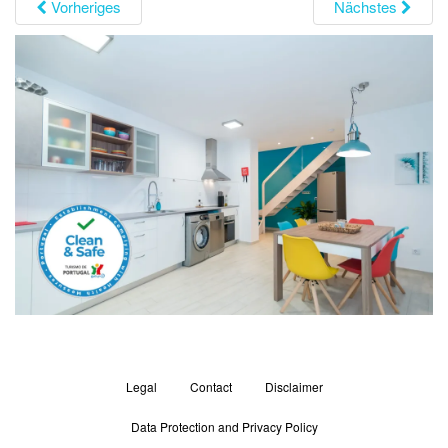
Vorheriges
Nächstes
g
a
t
i
o
n
Legal
Contact
Disclaimer
Data Protection and Privacy Policy