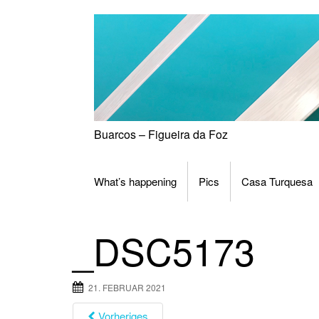
Skip
to
content
Buarcos – Figueira da Foz
What’s happening
Pics
Casa Turquesa
_DSC5173
21. FEBRUAR 2021
Vorheriges