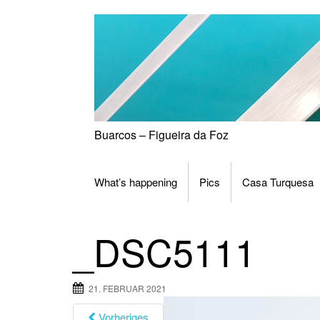
Skip
to
content
Buarcos – Figueira da Foz
What’s happening
Pics
Casa Turquesa
_DSC5111
21. FEBRUAR 2021
Vorheriges